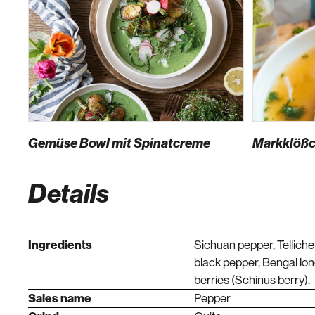
Gemüse Bowl mit Spinatcreme
Markklöß
Details
Ingredients
Sichuan pepper, Telliche
black pepper, Bengal lon
berries (Schinus berry).
Sales name
Pepper