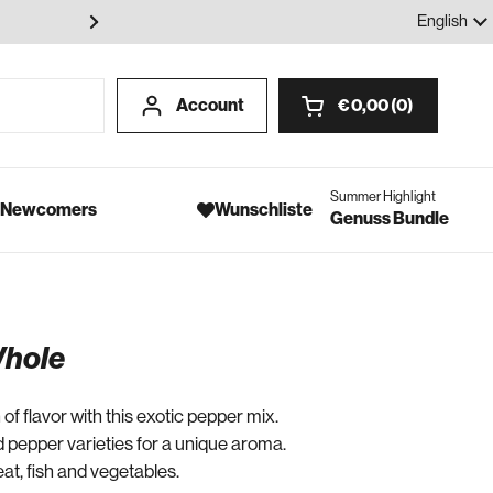
100% Gewürze - Ohne Geschmack
Language
English
Account
€ 0,00
0
Open cart
Summer Highlight
- Newcomers
Wunschliste
Genuss Bundle
Whole
f flavor with this exotic pepper mix.
d pepper varieties for a unique aroma.
at, fish and vegetables.