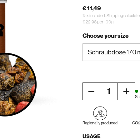
€ 11,49
Tax included.
Shipping
calculate
€ 22,98 per 100g
Choose your size
Quantity
Sh
Regionally produced
CO2 
USAGE