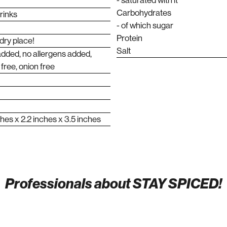
- saturated with it
Carbohydrates
rinks
- of which sugar
Protein
 dry place!
Salt
added, no allergens added,
 free, onion free
hes x 2.2 inches x 3.5 inches
Professionals about STAY SPICED!