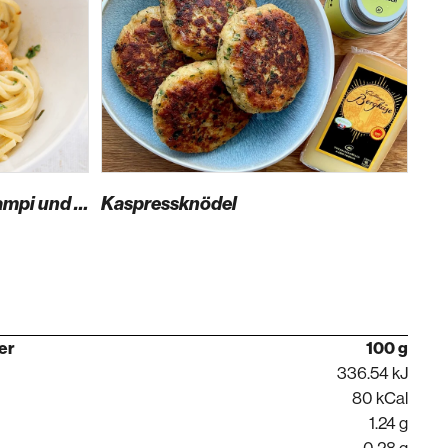
Spaghetti mit Kräuter-Scampi und Spinat
Kaspressknödel
Sch
per
100 g
336.54 kJ
80 kCal
1.24 g