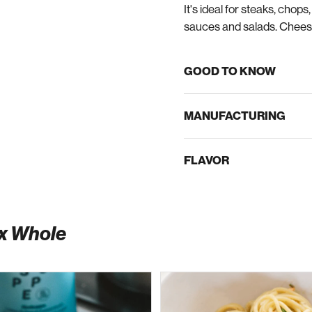
It's ideal for steaks, chop
sauces and salads. Cheese
GOOD TO KNOW
MANUFACTURING
FLAVOR
ix Whole