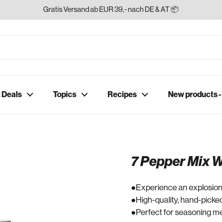
Gratis Versand ab EUR 39,- nach DE & AT 📦
 Deals
Topics
Recipes
New products 
7 Pepper Mix 
Experience an explosion o
High-quality, hand-picke
Perfect for seasoning me