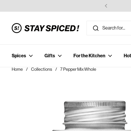
Skip to content
Spices
Gifts
For the Kitchen
Hot
Home
/
Collections
/
7 Pepper Mix Whole