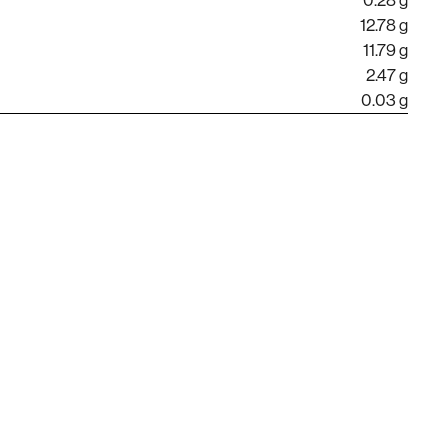
0.28 g
12.78 g
11.79 g
2.47 g
0.03 g