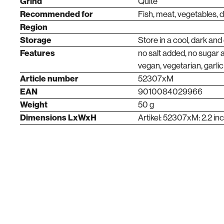
Grind
Quite
Recommended for
Fish, meat, vegetables, d
Region
Storage
Store in a cool, dark and
Features
no salt added, no sugar 
vegan, vegetarian, garlic
Article number
52307xM
EAN
9010084029966
Weight
50 g
Dimensions LxWxH
Artikel: 52307xM: 2.2 inc