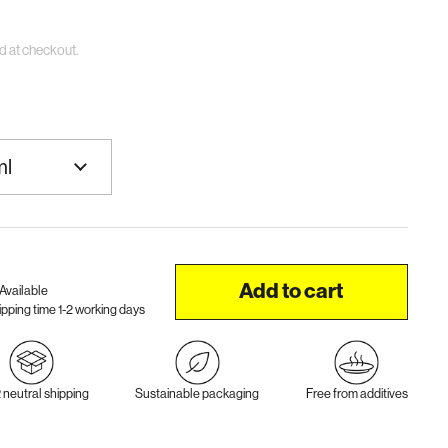
d at checkout.
Add to cart
Available
ipping time 1-2 working days
neutral shipping
Sustainable packaging
Free from additives