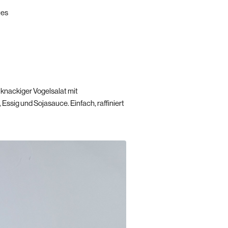
tes
 knackiger Vogelsalat mit
ssig und Sojasauce. Einfach, raffiniert