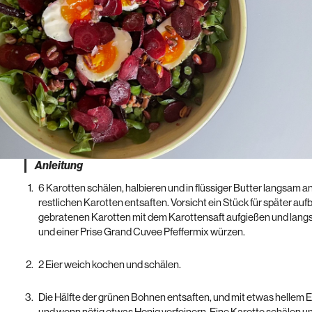
Anleitung
6 Karotten schälen, halbieren und in flüssiger Butter langsam a
restlichen Karotten entsaften. Vorsicht ein Stück für später aufb
gebratenen Karotten mit dem Karottensaft aufgießen und lang
und einer Prise Grand Cuvee Pfeffermix würzen.
2 Eier weich kochen und schälen.
Die Hälfte der grünen Bohnen entsaften, und mit etwas hellem E