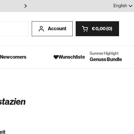
100% Gewürze - Ohne Geschmack
Language
English
Account
€ 0,00
0
Open cart
Summer Highlight
- Newcomers
Wunschliste
Genuss Bundle
stazien
eit