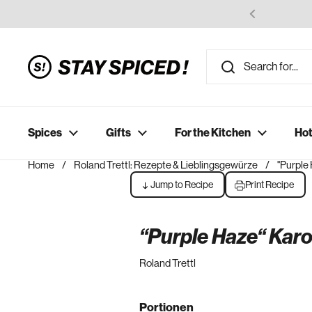
Skip to content
Spices
Gifts
For the Kitchen
Hot
Home
/
Roland Trettl: Rezepte & Lieblingsgewürze
/
''Purple
Jump to Recipe
Print Recipe
‘‘Purple Haze‘‘ Kar
Roland Trettl
Portionen