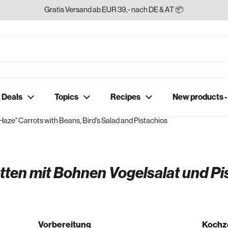
Gratis Versand ab EUR 39,- nach DE & AT 📦
 Deals
Topics
Recipes
New products 
 Haze'' Carrots with Beans, Bird's Salad and Pistachios
otten mit Bohnen Vogelsalat und Pi
Vorbereitung
Kochz