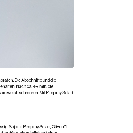
nbraten. Die Abschnitte und die
ehalten. Nach ca. 4-7 min. die
sam weich schmoren. Mit Pimp my Salad
ssig, Sojami, Pimp my Salad, Olivenöl