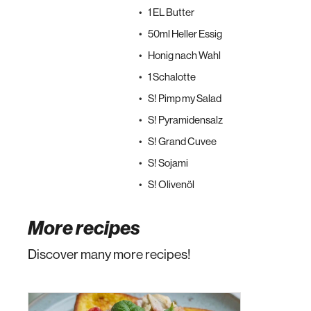
1 EL Butter
50ml Heller Essig
Honig nach Wahl
1 Schalotte
S! Pimp my Salad
S! Pyramidensalz
S! Grand Cuvee
S! Sojami
S! Olivenöl
More recipes
Discover many more recipes!