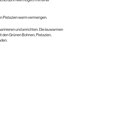
d so dünn wie möglich mit einer
den Pistazien warm vermengen.
arinieren und anrichten. Die lauwarmen
it den Grünen Bohnen, Pistazien,
nden.