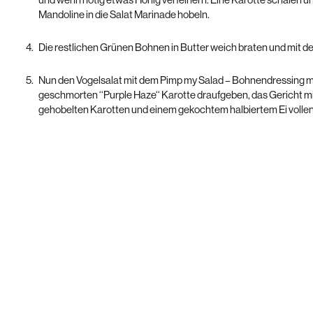
und wenn nötig etwas Honig verfeinern. Eine Karotte schälen un
Mandoline in die Salat Marinade hobeln.
Die restlichen Grünen Bohnen in Butter weich braten und mit 
Nun den Vogelsalat mit dem Pimp my Salad – Bohnendressing m
geschmorten ‘‘Purple Haze‘‘ Karotte draufgeben, das Gericht m
gehobelten Karotten und einem gekochtem halbiertem Ei volle