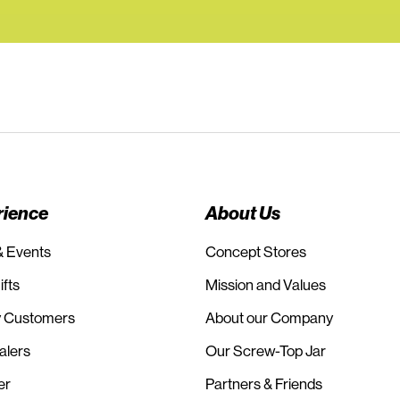
rience
About Us
& Events
Concept Stores
fts
Mission and Values
 Customers
About our Company
alers
Our Screw-Top Jar
er
Partners & Friends