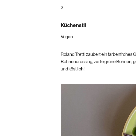
2
Küchenstil
Vegan
Roland Trettl zaubert ein farbenfrohes 
Bohnendressing, zarte grüne Bohnen, ger
und köstlich!