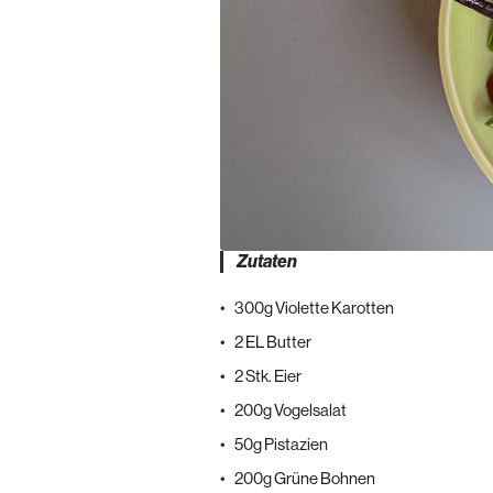
Zutaten
300g Violette Karotten
2 EL Butter
2 Stk. Eier
200g Vogelsalat
50g Pistazien
200g Grüne Bohnen