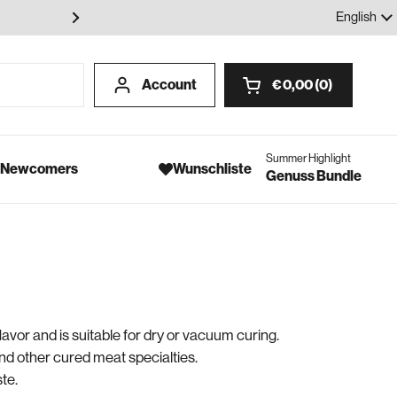
100% Gewürze - Ohne Geschmack
Language
English
Account
€ 0,00
0
Open cart
Summer Highlight
- Newcomers
Wunschliste
Genuss Bundle
avor and is suitable for dry or vacuum curing.
nd other cured meat specialties.
te.