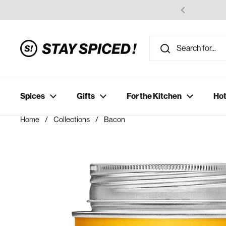
Skip to content
Spices
Gifts
For the Kitchen
Hot
Home
/
Collections
/
Bacon