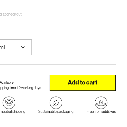
d at checkout.
Add to cart
Available
ipping time 1-2 working days
neutral shipping
Sustainable packaging
Free from additives