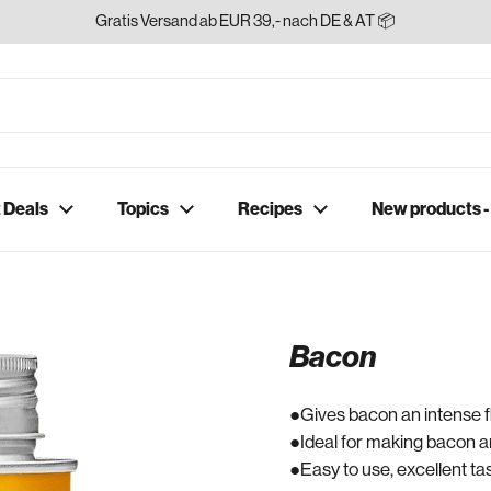
Gratis Versand ab EUR 39,- nach DE & AT 📦
 Deals
Topics
Recipes
New products 
Bacon
Gives bacon an intense fl
Ideal for making bacon a
Easy to use, excellent tas