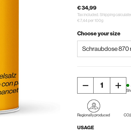
€ 34,99
Tax included.
Shipping
calculate
€ 7,44 per 100g
Choose your size
Quantity
Sh
Regionally produced
CO2 
USAGE