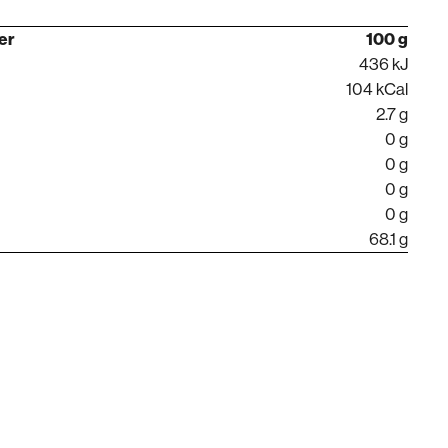
per
100 g
436 kJ
104 kCal
2.7 g
0 g
0 g
0 g
0 g
68.1 g