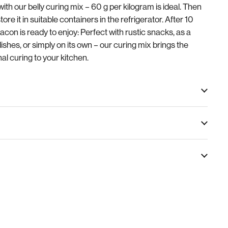
th our belly curing mix – 60 g per kilogram is ideal. Then
re it in suitable containers in the refrigerator. After 10
bacon is ready to enjoy: Perfect with rustic snacks, as a
dishes, or simply on its own – our curing mix brings the
nal curing to your kitchen.