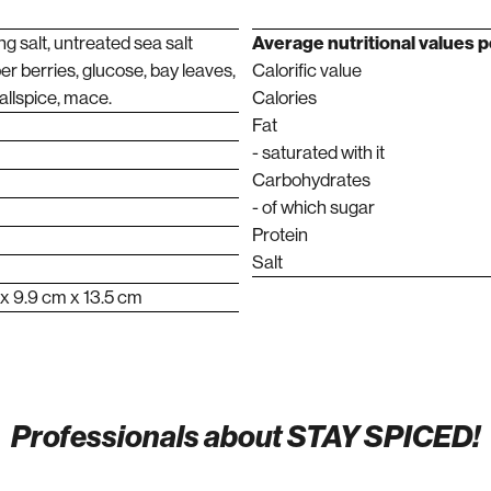
ng salt, untreated sea salt
Average nutritional values ​​
per berries, glucose, bay leaves,
Calorific value
 allspice, mace.
Calories
Fat
- saturated with it
Carbohydrates
- of which sugar
Protein
Salt
 x 9.9 cm x 13.5 cm
Professionals about STAY SPICED!