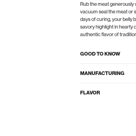
Rub the meat generously wi
vacuum seal the meat or sto
days of curing, your belly 
savory highlight in hearty 
authentic flavor of traditio
GOOD TO KNOW
MANUFACTURING
FLAVOR