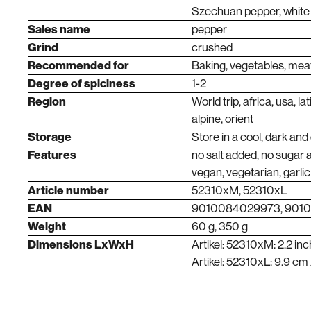
Szechuan pepper, white
Sales name
pepper
Grind
crushed
Recommended for
Baking, vegetables, meat,
Degree of spiciness
1-2
Region
World trip, africa, usa, 
alpine, orient
Storage
Store in a cool, dark and
Features
no salt added, no sugar 
vegan, vegetarian, garlic
Article number
52310xM, 52310xL
EAN
9010084029973, 901
Weight
60 g, 350 g
Dimensions LxWxH
Artikel: 52310xM: 2.2 inc
Artikel: 52310xL: 9.9 cm