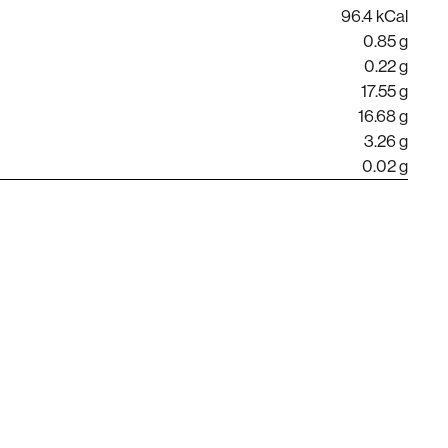
96.4 kCal
0.85 g
0.22 g
17.55 g
16.68 g
3.26 g
0.02 g