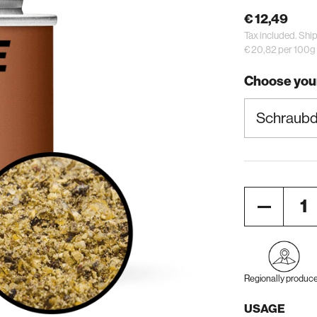
€ 12,49
Tax included.
Ship
€ 20,82 per 100g
Choose your
Quantity
Regionally produc
USAGE