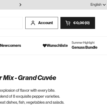
100% Gewürze - Ohne Geschmack
Language
English
Account
€ 0,00
0
Open cart
Summer Highlight
- Newcomers
Wunschliste
Genuss Bundle
r Mix - Grand Cuvée
explosion of flavor with every bite.
blend of 8 exquisite pepper varieties.
eat dishes, fish, vegetables and salads.