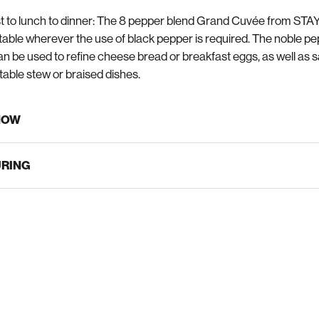
t to lunch to dinner: The 8 pepper blend Grand Cuvée from STA
table wherever the use of black pepper is required. The noble p
n be used to refine cheese bread or breakfast eggs, as well as s
table stew or braised dishes.
NOW
RING