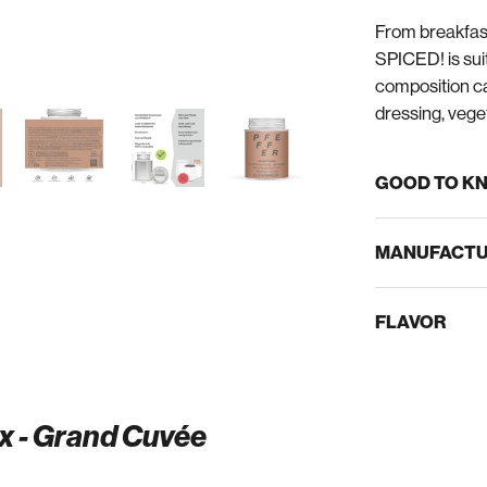
From breakfas
SPICED! is sui
composition ca
dressing, vege
GOOD TO K
MANUFACTU
FLAVOR
x - Grand Cuvée