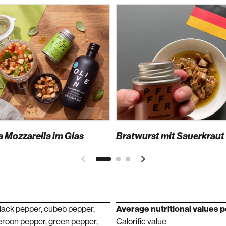
 Mozzarella im Glas
Bratwurst mit Sauerkraut
black pepper, cubeb pepper,
Average nutritional values ​​
eroon pepper, green pepper,
Calorific value