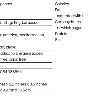
 pepper.
Calories
Fat
- saturated with it
Carbohydrates
 fish, grilling, barbecue
- of which sugar
Protein
latin america, mediterranean,
Salt
 dry place!
added, no allergens added,
 free, onion free
0084033864
hes x 2.2 inches x 3.5 inches |
 x 9.9 cm x 13.5 cm