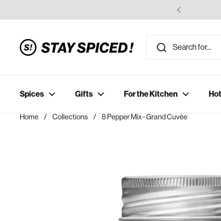
Skip to content
Spices
Gifts
For the Kitchen
Hot
Home
/
Collections
/
8 Pepper Mix - Grand Cuvée