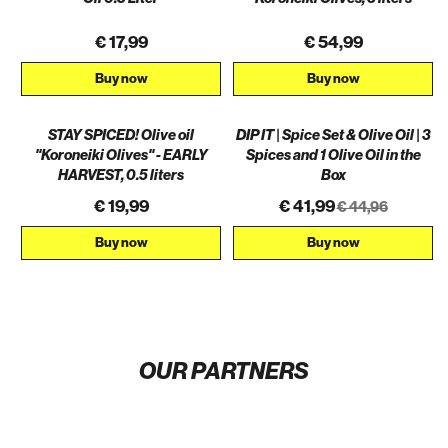
€ 17,99
€ 54,99
Buy now
Buy now
STAY SPICED! Olive oil
DIP IT | Spice Set & Olive Oil | 3
AKTION
"Koroneiki Olives" - EARLY
Spices and 1 Olive Oil in the
HARVEST, 0.5 liters
Box
€ 19,99
€ 41,99
€ 44,96
Buy now
Buy now
OUR PARTNERS