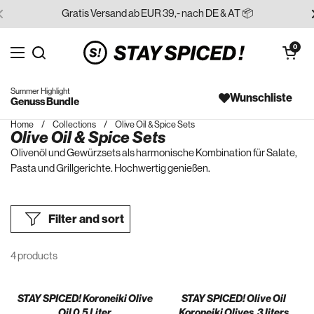
Skip to content
Gratis Versand ab EUR 39,- nach DE & AT 📦
Open cart
0
Open menu
Search for...
Summer Highlight
Wunschliste
Genuss Bundle
Home
/
Collections
/
Olive Oil & Spice Sets
Olive Oil & Spice Sets
Olivenöl und Gewürzsets als harmonische Kombination für Salate,
Pasta und Grillgerichte. Hochwertig genießen.
Filter and sort
4 products
STAY SPICED! Koroneiki Olive
STAY SPICED! Olive Oil
Oil 0.5 Liter
Koroneiki Olives, 3 liters