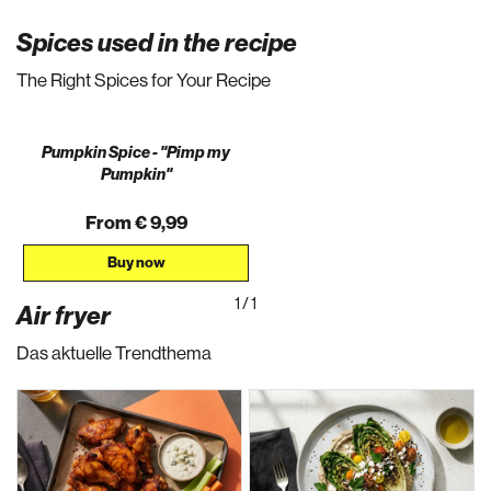
Spices used in the recipe
The Right Spices for Your Recipe
Pumpkin Spice - "Pimp my
Pumpkin"
From € 9,99
Buy now
1
/
1
Air fryer
Das aktuelle Trendthema