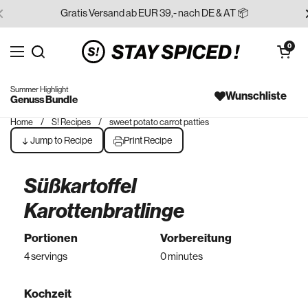
Skip to content
Gratis Versand ab EUR 39,- nach DE & AT 📦
Open cart
0
Open menu
Search for...
Summer Highlight
Wunschliste
Genuss Bundle
Home
/
S! Recipes
/
sweet potato carrot patties
Jump to Recipe
Print Recipe
Süßkartoffel
Karottenbratlinge
Portionen
Vorbereitung
4 servings
0 minutes
Kochzeit