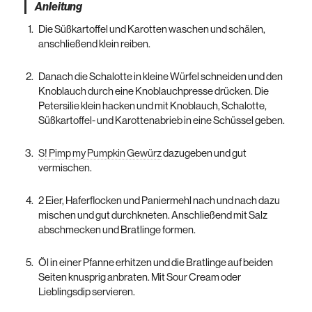
Anleitung
Die Süßkartoffel und Karotten waschen und schälen,
anschließend klein reiben.
Danach die Schalotte in kleine Würfel schneiden und den
Knoblauch durch eine Knoblauchpresse drücken. Die
Petersilie klein hacken und mit Knoblauch, Schalotte,
Süßkartoffel- und Karottenabrieb in eine Schüssel geben.
S! Pimp my Pumpkin Gewürz
dazugeben und gut
vermischen.
2 Eier, Haferflocken und Paniermehl nach und nach dazu
mischen und gut durchkneten. Anschließend mit Salz
abschmecken und Bratlinge formen.
Öl in einer Pfanne erhitzen und die Bratlinge auf beiden
Seiten knusprig anbraten. Mit Sour Cream oder
Lieblingsdip servieren.