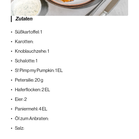
Zutaten
Süßkartoffel: 1
Karotten:
Knoblauchzehe: 1
Schalotte: 1
S! Pimp my Pumpkin: 1 EL
Petersilie: 20 g
Haferflocken: 2 EL
Eier: 2
Paniermehl: 4 EL
Öl zum Anbraten:
Salz: