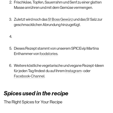
Frischkäse, Topfen, Sauerrahm und Senf zu einer glatten
Masse anrühren und mit dem Gemüse vermengen.
Zuletzt wird noch das
S! Boss Gewürz
und das
S! Salz zur
geschmacklichen Abrundung hinzugefügt.
Dieses Rezept stammt von unserem SPICEvip Martina
Enthammer von
foodstories
.
Weitere köstliche vegetarische und vegane Rezept-Ideen
für jeden Tag findest du auf ihrem
Instagram
- oder
Facebook-Channel
.
Spices used in the recipe
The Right Spices for Your Recipe