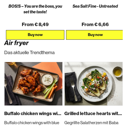
BOS!S – You are the boss, you
Sea ​​Salt Fine - Untreated
set the taste!
From € 8,49
From € 6,66
Buy now
Buy now
Air fryer
Das aktuelle Trendthema
Buffalo chicken wings with blue cheese dip
Grilled lettuce hearts with a kind of baba ganoush, tomatoes and feta topping
Buffalo chicken wings with blue
Gegrillte Salatherzen mit Baba
K