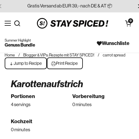
Skip to content
Gratis Versand ab EUR 39,- nach DE & AT 📦
Open cart
0
Open menu
Search for...
Summer Highlight
Wunschliste
Genuss Bundle
Home
/
Blogger & VIPs: Rezepte mit STAY SPICED!
/
carrot spread
Jump to Recipe
Print Recipe
Karottenaufstrich
Portionen
Vorbereitung
4 servings
0 minutes
Kochzeit
0 minutes