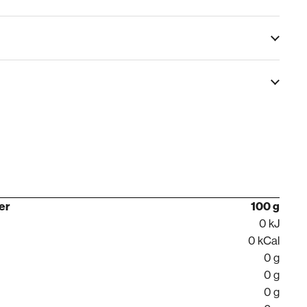
per
100 g
0 kJ
0 kCal
0 g
0 g
0 g