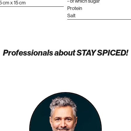
- of which sugar
 5 cm x 15 cm
Protein
Salt
Professionals about STAY SPICED!