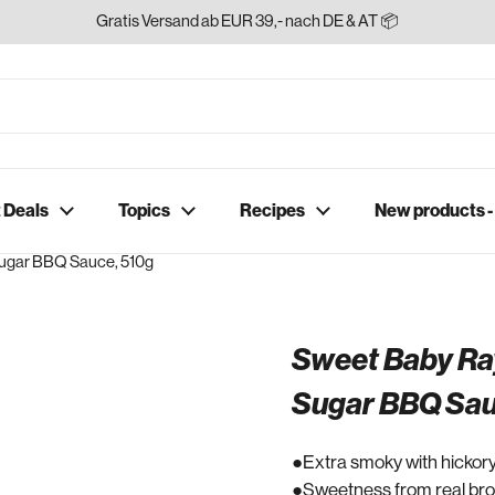
Gratis Versand ab EUR 39,- nach DE & AT 📦
 Deals
Topics
Recipes
New products 
ugar BBQ Sauce, 510g
Sweet Baby Ra
Sugar BBQ Sau
Extra smoky with hickory
Sweetness from real br