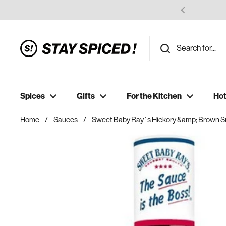
Skip to content
Spices
Gifts
For the Kitchen
Hot
Home
/
Sauces
/
Sweet Baby Ray`s Hickory &amp; Brown S