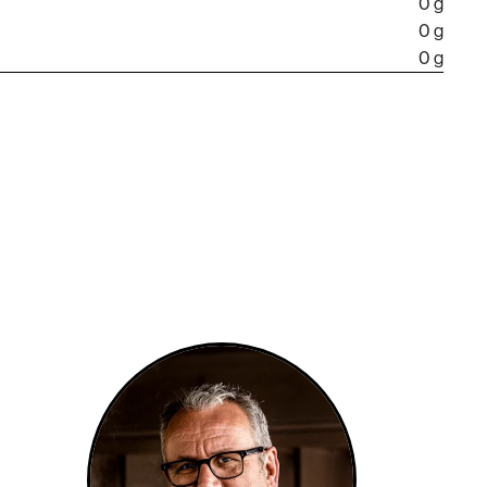
0 g
0 g
0 g