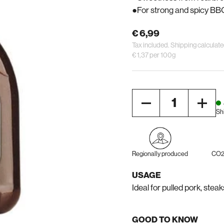
For strong and spicy B
€ 6,99
Tax included.
Shipping
calculate
€ 1,37 per 100g
Quantity
Sh
Regionally produced
CO2 
USAGE
Ideal for pulled pork, steaks
GOOD TO KNOW