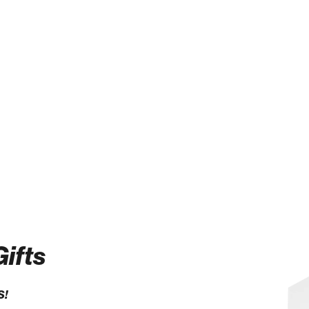
ifts
S!