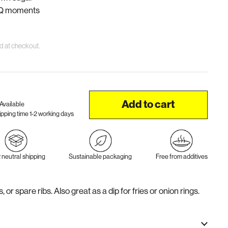
BQ moments
d at checkout.
Add to cart
Available
ipping time 1-2 working days
neutral shipping
Sustainable packaging
Free from additives
, or spare ribs. Also great as a dip for fries or onion rings.