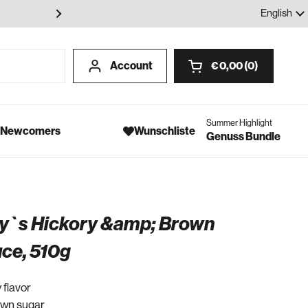
100% Gewürze - Ohne Geschmack
Language
English
Account
€ 0,00
0
Open cart
Summer Highlight
- Newcomers
Wunschliste
Genuss Bundle
y`s Hickory &amp; Brown
ce, 510g
 flavor
own sugar